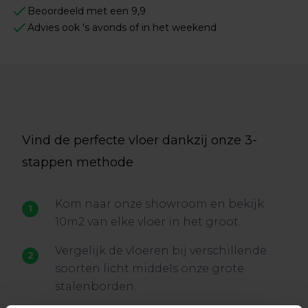
Beoordeeld met een 9,9
Advies ook 's avonds of in het weekend
Vind de perfecte vloer dankzij onze 3-
stappen methode
Kom naar onze showroom en bekijk
10m2 van elke vloer in het groot.
Vergelijk de vloeren bij verschillende
soorten licht middels onze grote
stalenborden.