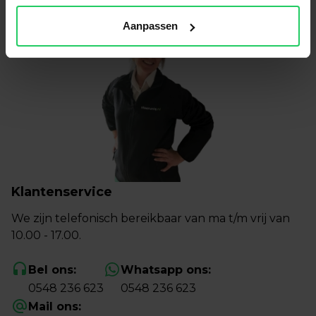
Aanpassen
Klantenservice
We zijn telefonisch bereikbaar van ma t/m vrij van
10.00 - 17.00.
Bel ons:
Whatsapp ons:
0548 236 623
0548 236 623
Mail ons: