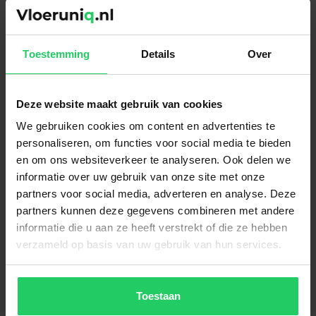
Neem van elke gewenste vloer grote
planken mee naar huis. Bekijk de
planken bij verschillende lichtinvallen
Toestemming
Details
Over
in de woning en bekijk ze overdag en 's
avonds.
Deze website maakt gebruik van cookies
We gebruiken cookies om content en advertenties te
personaliseren, om functies voor social media te bieden
en om ons websiteverkeer te analyseren. Ook delen we
informatie over uw gebruik van onze site met onze
partners voor social media, adverteren en analyse. Deze
Gerelateerde producten
partners kunnen deze gegevens combineren met andere
informatie die u aan ze heeft verstrekt of die ze hebben
verzameld op basis van uw gebruik van hun services.
PVC Stroken - Azzuro Beige
€
34.95
per m²
Toestaan