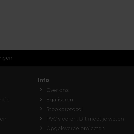
ingen
Info
Over ons
ntie
Egaliseren
Stookprotocol
den
PVC vloeren: Dit moet je weten
Opgeleverde projecten