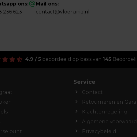
tsapp ons:
Mail ons:
8 236 623
contact@vloeruniq.nl
4.9 / 5
beoordeeld op basis van
145
Beoordel
Service
graat
Contact
roken
Retourneren en Gara
els
Klachtenregeling
C
Algemene voorwaar
rse punt
Privacybeleid