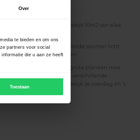
Over
naar onze showroom en bekijk 10m2 van elke
r in het groot.
 media te bieden en om ons
elijk de vloeren bij verschillende soorten licht
ze partners voor social
els onze grote stalenborden.
nformatie die u aan ze heeft
 van elke gewenste vloer grote planken mee
 huis. Bekijk de planken bij verschillende
tinvallen in de woning en bekijk ze overdag en 's
Toestaan
ds.