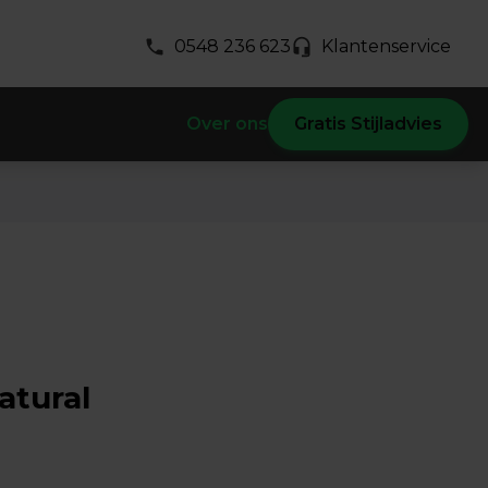
0548 236 623
Klantenservice
Over ons
Gratis Stijladvies
atural