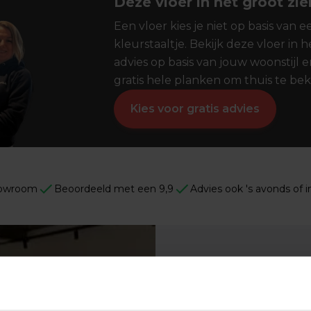
Deze vloer in het groot zie
Een vloer kies je niet op basis van e
kleurstaaltje. Bekijk deze vloer in he
advies op basis van jouw woonstijl 
gratis hele planken om thuis te bek
Kies voor gratis advies
owroom
Beoordeeld met een 9,9
Advies ook 's avonds of 
Vind de p