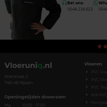
Bel ons:
Wha
0548 236 623
054
Vloeren
PVC Vis
Wattstraat 2
PVC St
7461 AB Rijssen
PVC Teg
Klik PV
Openingstijden showroom
Hongaa
Ma:
10.00 - 17.00