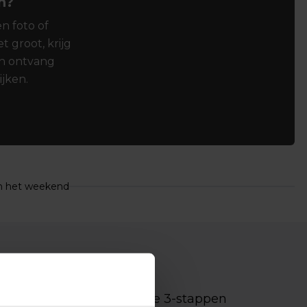
n?
en foto of
t groot, krijg
en ontvang
ijken.
in het weekend
erfecte vloer dankzij onze 3-stappen