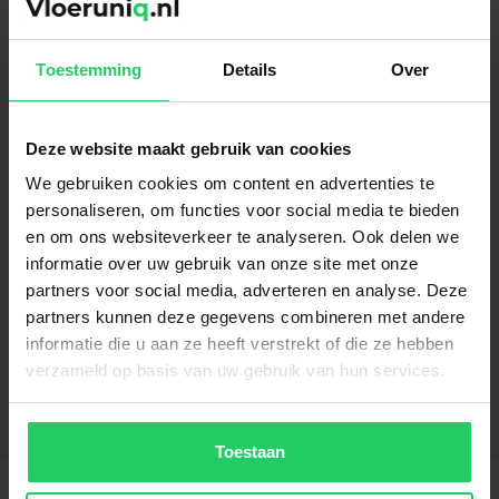
planken mee naar huis. Bekijk de
planken bij verschillende lichtinvallen
in de woning en bekijk ze overdag en 's
Toestemming
Details
Over
avonds.
Deze website maakt gebruik van cookies
We gebruiken cookies om content en advertenties te
personaliseren, om functies voor social media te bieden
en om ons websiteverkeer te analyseren. Ook delen we
informatie over uw gebruik van onze site met onze
partners voor social media, adverteren en analyse. Deze
Gerelateerde producten
partners kunnen deze gegevens combineren met andere
informatie die u aan ze heeft verstrekt of die ze hebben
PVC Visgraat - Riva Beige
verzameld op basis van uw gebruik van hun services.
€
36.95
per m²
Toestaan