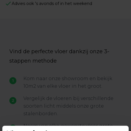
Advies ook 's avonds of in het weekend
Vind de perfecte vloer dankzij onze 3-
stappen methode
Kom naar onze showroom en bekijk
10m2 van elke vloer in het groot.
Vergelijk de vloeren bij verschillende
soorten licht middels onze grote
stalenborden.
Neem van elke gewenste vloer grote