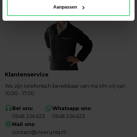
Aanpassen
Klantenservice
We zijn telefonisch bereikbaar van ma t/m vrij van
10.00 - 17.00.
Bel ons:
Whatsapp ons:
0548 236 623
0548 236 623
Mail ons:
contact@vloeruniq.nl