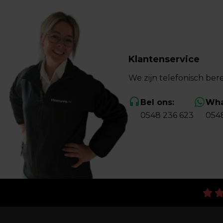
Klantenservice
We zijn telefonisch bere
Bel ons:
Wha
0548 236 623
054