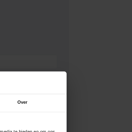
Over
 media te bieden en om ons