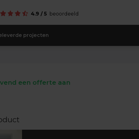
4.9 / 5
beoordeeld
leverde projecten
ijvend een offerte aan
oduct