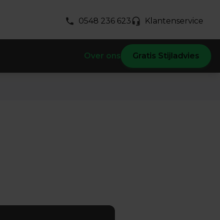
0548 236 623
Klantenservice
Over ons
Gratis Stijladvies