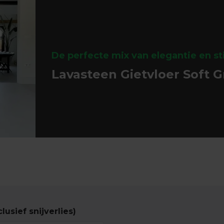
De perfecte mix van elegantie en sti
Lavasteen Gietvloer Soft G
lusief snijverlies)