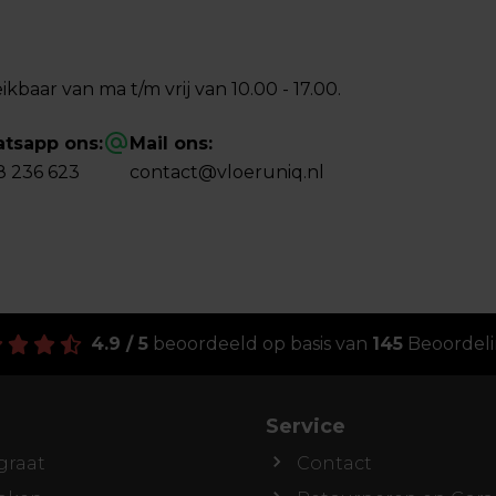
ikbaar van ma t/m vrij van 10.00 - 17.00.
tsapp ons:
Mail ons:
8 236 623
contact@vloeruniq.nl
4.9 / 5
beoordeeld op basis van
145
Beoordel
Service
graat
Contact