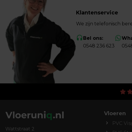
Klantenservice
We zijn telefonisch bere
Bel ons:
Wha
0548 236 623
054
Vloeren
PVC Vis
Wattstraat 2