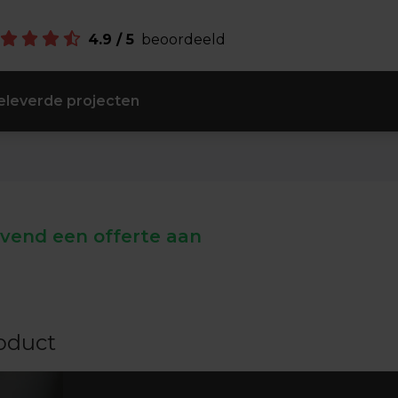
4.9 / 5
beoordeeld
leverde projecten
ijvend een offerte aan
oduct