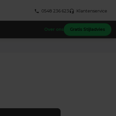
0548 236 623
Klantenservice
Over ons
Gratis Stijladvies