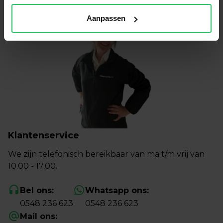
Aanpassen
Klantenservice
We zijn telefonisch bereikbaar van ma t/m vrij van
10.00 - 17.00.
Bel ons:
Whatsapp ons:
0548 236 623
0548 236 623
Mail ons: