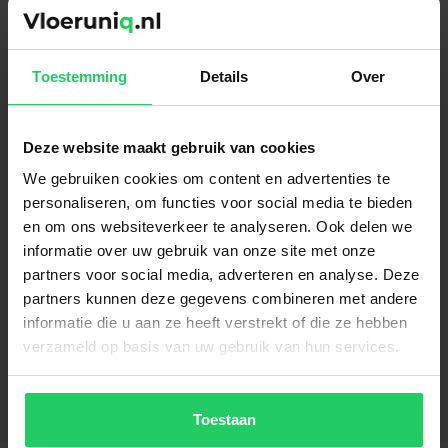
Neem van elke gewenste vloer grote
planken mee naar huis. Bekijk de
planken bij verschillende lichtinvallen
Toestemming
Details
Over
in de woning en bekijk ze overdag en 's
avonds.
Deze website maakt gebruik van cookies
We gebruiken cookies om content en advertenties te
personaliseren, om functies voor social media te bieden
en om ons websiteverkeer te analyseren. Ook delen we
informatie over uw gebruik van onze site met onze
partners voor social media, adverteren en analyse. Deze
Gerelateerde producten
partners kunnen deze gegevens combineren met andere
informatie die u aan ze heeft verstrekt of die ze hebben
verzameld op basis van uw gebruik van hun services.
PVC Stroken - Azzuro Beige
€
34.95
per m²
Toestaan