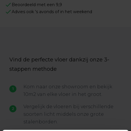
Beoordeeld met een 9,9
Advies ook 's avonds of in het weekend
Vind de perfecte vloer dankzij onze 3-
stappen methode
Kom naar onze showroom en bekijk
10m2 van elke vloer in het groot.
Vergelijk de vloeren bij verschillende
soorten licht middels onze grote
stalenborden.