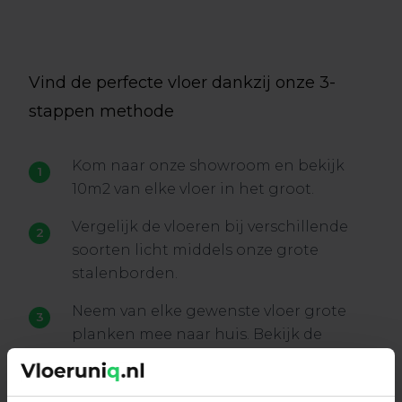
Vind de perfecte vloer dankzij onze 3-
stappen methode
Kom naar onze showroom en bekijk
10m2 van elke vloer in het groot.
Vergelijk de vloeren bij verschillende
soorten licht middels onze grote
stalenborden.
Neem van elke gewenste vloer grote
planken mee naar huis. Bekijk de
planken bij verschillende lichtinvallen
in de woning en bekijk ze overdag en 's