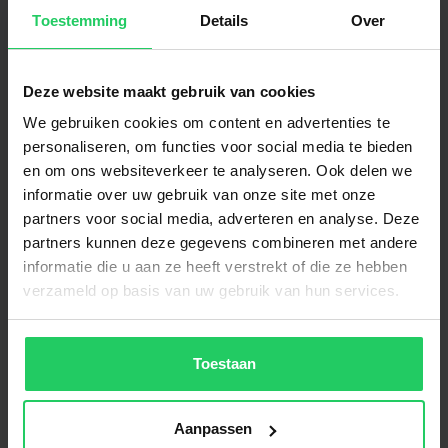
avonds.
Toestemming
Details
Over
Deze website maakt gebruik van cookies
We gebruiken cookies om content en advertenties te
personaliseren, om functies voor social media te bieden
en om ons websiteverkeer te analyseren. Ook delen we
Gerelateerde producten
informatie over uw gebruik van onze site met onze
partners voor social media, adverteren en analyse. Deze
PVC Stroken - Alba Beige
partners kunnen deze gegevens combineren met andere
informatie die u aan ze heeft verstrekt of die ze hebben
€
34.95
per m²
verzameld op basis van uw gebruik van hun services.
Toestaan
Aanpassen