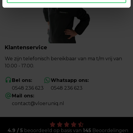
Klantenservice
We zijn telefonisch bereikbaar van ma t/m vrij van
10.00 - 17.00.
Bel ons:
Whatsapp ons:
0548 236 623
0548 236 623
Mail ons:
contact@vloeruniq.nl
4.9 / 5
beoordeeld op basis van
145
Beoordelingen