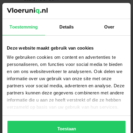
Neem van elke gewenste vloer grote
planken mee naar huis. Bekijk de
planken bij verschillende lichtinvallen
Toestemming
Details
Over
in de woning en bekijk ze overdag en 's
avonds.
Deze website maakt gebruik van cookies
We gebruiken cookies om content en advertenties te
personaliseren, om functies voor social media te bieden
en om ons websiteverkeer te analyseren. Ook delen we
informatie over uw gebruik van onze site met onze
partners voor social media, adverteren en analyse. Deze
partners kunnen deze gegevens combineren met andere
Gerelateerde producten
informatie die u aan ze heeft verstrekt of die ze hebben
verzameld op basis van uw gebruik van hun services.
PVC Visgraat - Siena Warm Beige
€
36.95
per m²
Toestaan