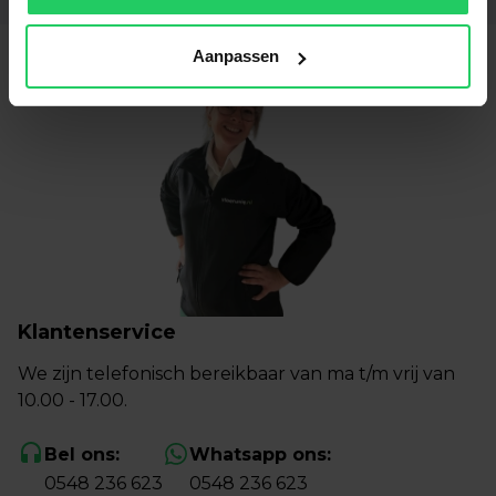
Aanpassen
Klantenservice
We zijn telefonisch bereikbaar van ma t/m vrij van
10.00 - 17.00.
Bel ons:
Whatsapp ons:
0548 236 623
0548 236 623