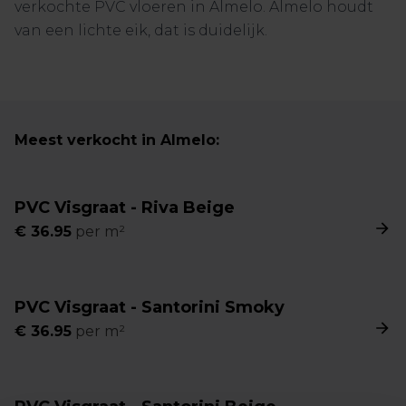
verkochte PVC vloeren in Almelo. Almelo houdt
van een lichte eik, dat is duidelijk.
Meest verkocht in Almelo:
PVC Visgraat - Riva Beige
€
36.95
per m²
PVC Visgraat - Santorini Smoky
€
36.95
per m²