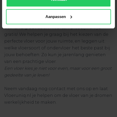
Nog even dit..
Bij Vloeruniq.nl houden we dus van duidelijkheid.
Geen verrassingen achteraf, alles wordt vooraf
Aanpassen
besproken. En het beste van alles? Ons
deskundig advies en kleursamples zijn altijd
gratis! We helpen je graag bij het kiezen van de
perfecte vloer voor jouw ruimte, en leggen uit
welke vloersoort of ondervloer het beste past bij
jouw behoeften. Zo kun je jarenlang genieten
van een prachtige vloer.
Een vloer kies je niet voor even, maar voor een groot
gedeelte van je leven!
Neem vandaag nog contact met ons op en laat
Vloeruniq.nl je helpen om de vloer van je dromen
werkelijkheid te maken.