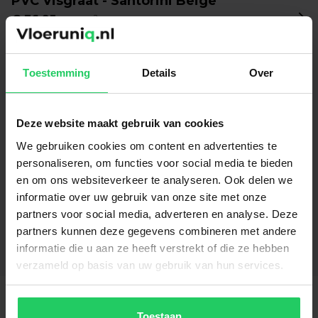
PVC Visgraat - Santorini Beige
€
36.95
per m²
Toestemming
Details
Over
PVC Stroken - Alba Beige
€
34.95
per m²
Deze website maakt gebruik van cookies
We gebruiken cookies om content en advertenties te
PVC Stroken - Vico Oak
personaliseren, om functies voor social media te bieden
€
34.95
per m²
en om ons websiteverkeer te analyseren. Ook delen we
informatie over uw gebruik van onze site met onze
partners voor social media, adverteren en analyse. Deze
partners kunnen deze gegevens combineren met andere
Bekijk alle vloeren
informatie die u aan ze heeft verstrekt of die ze hebben
verzameld op basis van uw gebruik van hun services.
Toestaan